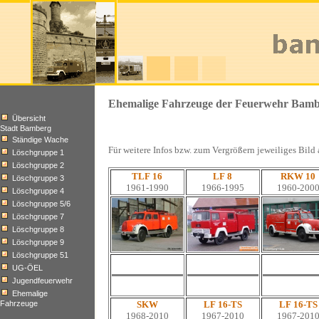
Ehemalige Fahrzeuge der Feuerwehr Bam
Übersicht
Stadt Bamberg
Ständige Wache
Für weitere Infos bzw. zum Vergrößern jeweiliges Bild
Löschgruppe 1
Löschgruppe 2
TLF 16
LF 8
RKW 10
Löschgruppe 3
1961-1990
1966-1995
1960-200
Löschgruppe 4
Löschgruppe 5/6
Löschgruppe 7
Löschgruppe 8
Löschgruppe 9
Löschgruppe 51
UG-ÖEL
Jugendfeuerwehr
Ehemalige
Fahrzeuge
SKW
LF 16-TS
LF 16-TS
1968-2010
1967-2010
1967-201