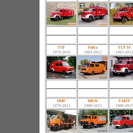
TSF
FüKw
TLF 16
1970-2010
1983-2012
1965-201
DMF
MKW
V-MZF
1979-2015
1988-2015
1986-201