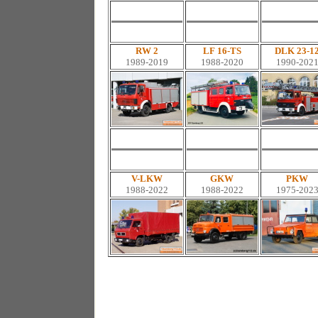
RW 2
LF 16-TS
DLK 23-1
1989-2019
1988-2020
1990-202
V-LKW
GKW
PKW
1988-2022
1988-2022
1975-202